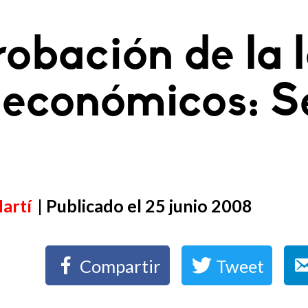
robación de la 
 económicos: S
artí
| Publicado el 25 junio 2008
Compartir
Tweet