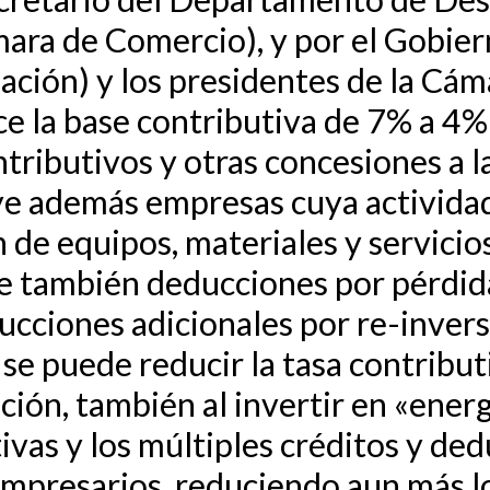
ara de Comercio), y por el Gobier
ación) y los presidentes de la Cám
e la base contributiva de 7% a 4%
tributivos y otras concesiones a la 
luye además empresas cuya activida
n de equipos, materiales y servici
ee también deducciones por pérdida
cciones adicionales por re-invers
y se puede reducir la tasa contribut
ación, también al invertir en «ener
tivas y los múltiples créditos y de
 empresarios, reduciendo aun más 