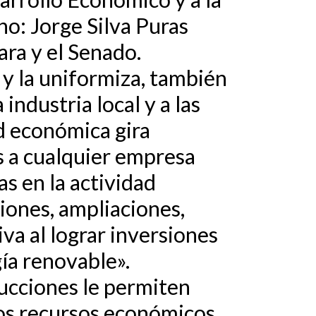
no: Jorge Silva Puras
ara y el Senado.
 y la uniformiza, también
industria local y a las
d económica gira
os a cualquier empresa
s en la actividad
iones, ampliaciones,
iva al lograr inversiones
gía renovable».
ducciones le permiten
los recursos económicos