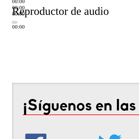
00:00
00:00
Reproductor de audio
00:00
00:00
00:00
00:00
¡Síguenos en las