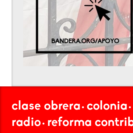
clase obrera
colonia
•
radio
reforma contri
•