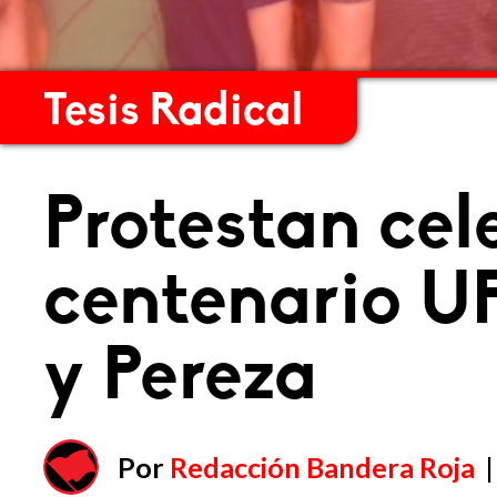
Tesis Radical
Protestan cel
centenario U
y Pereza
Por
Redacción Bandera Roja