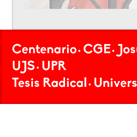
Centenario
CGE
Jo
•
•
UJS
UPR
•
Tesis Radical
Univer
•