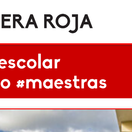
escolar
io #maestras