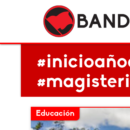
#inicioaño
#magister
Educación