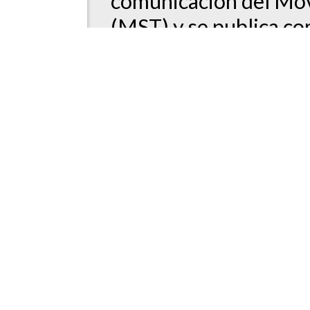
comunicación del Mov
(MST) y se publica co
¡Síguenos en
Publicacione