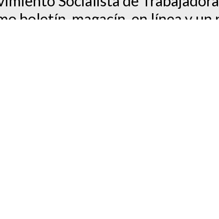
imiento Socialista de Trabajadora
mo boletín, magacín, en línea y un
 las redes!
s más recientes: