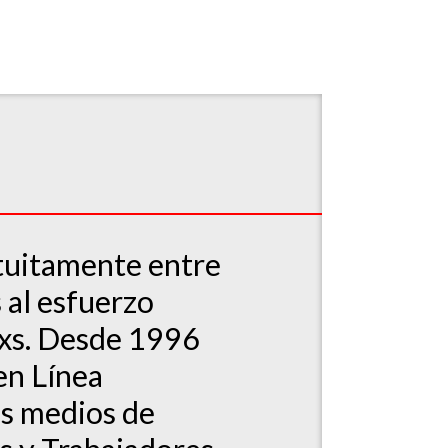
atuitamente entre
 al esfuerzo
gxs. Desde 1996
en Línea
os medios de