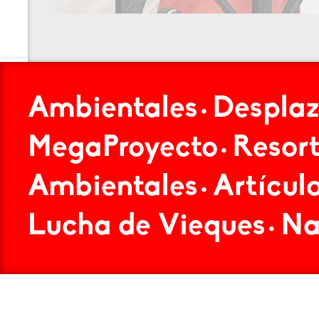
Ambientales
Despla
•
MegaProyecto
Resor
•
Ambientales
Artícul
•
Lucha de Vieques
Na
•