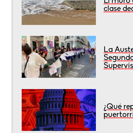
El muro 
clase de
La Auste
Segunda
Supervis
¿Qué rep
puertorr