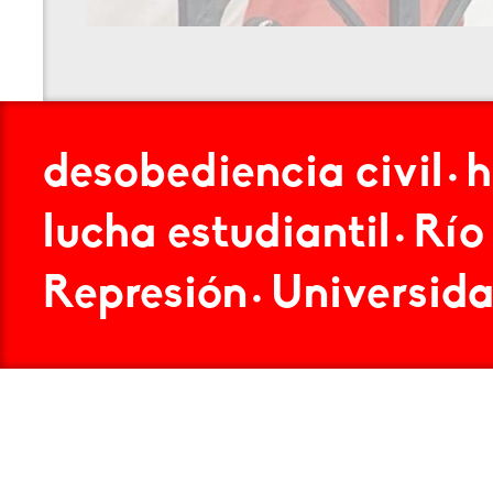
desobediencia civil
h
•
lucha estudiantil
Río
•
Represión
Universid
•