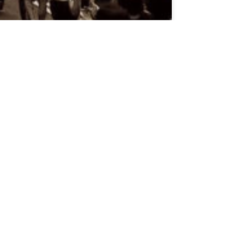
talla político? Hasta
ueblo. Cada vez que una
ibre Asociado de pagar la
to al […]