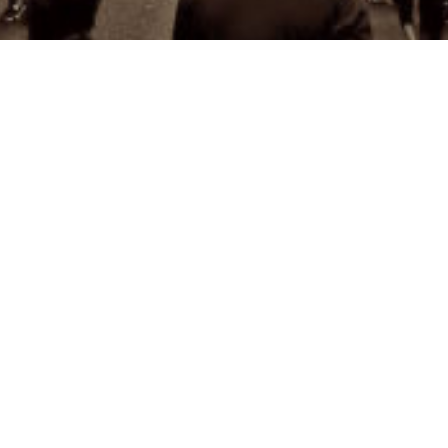
 paro político
ortuño Bernier
 Roja ¿Es la constitución un campo de ba
io, ha sido un arma utilizada contra el p
la obligación constitucional del Estado L
rvicios esenciales, vemos un ataque direc