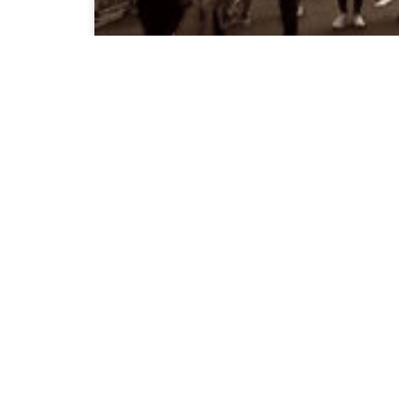
Paro estudiantil,
17 de marzo de 2016 |
Francisco F
Francisco Fortuño Bandera
ahora, no. Todo lo contrar
casa de acreditación cita 
deuda antes de proveer se