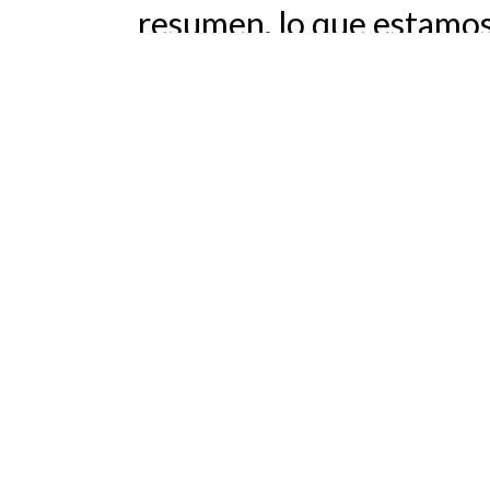
resumen, lo que estamos 
por un lado y los efecto
mantuvo la clase trabaja
¡Síguenos en