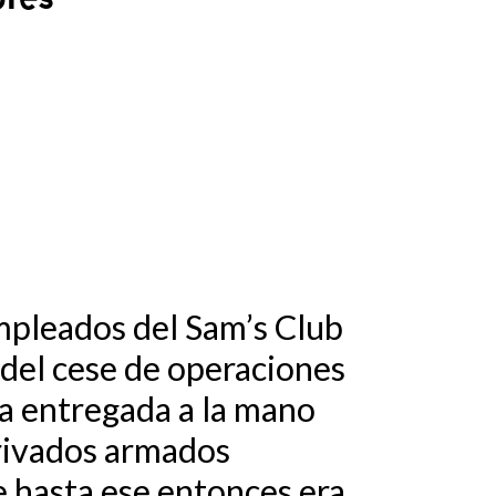
mpleados del Sam’s Club
 del cese de operaciones
ta entregada a la mano
privados armados
e hasta ese entonces era