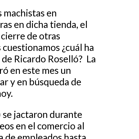
s machistas en
as en dicha tienda, el
cierre de otras
s cuestionamos ¿cuál ha
s de Ricardo Roselló? La
stró en este mes un
jar y en búsqueda de
oy.
) se jactaron durante
eos en el comercio al
la de empleados hasta