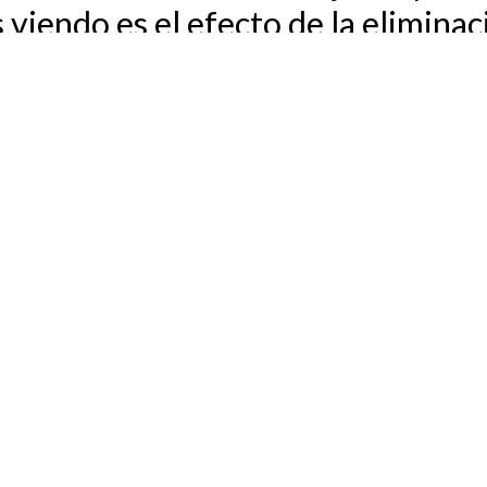
viendo es el efecto de la eliminaci
s de la reforma laboral que elimin
dora en nuestro país.
 las redes!