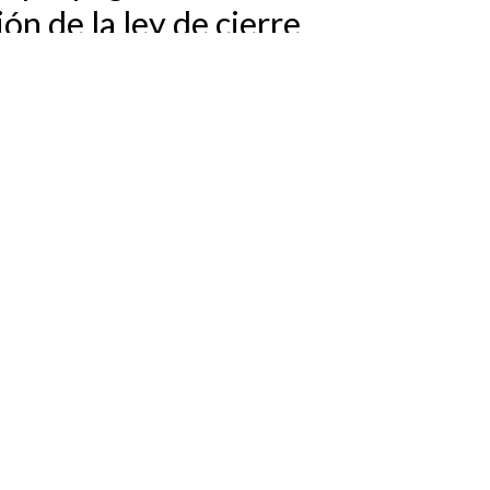
ón de la ley de cierre
ó derechos que por años