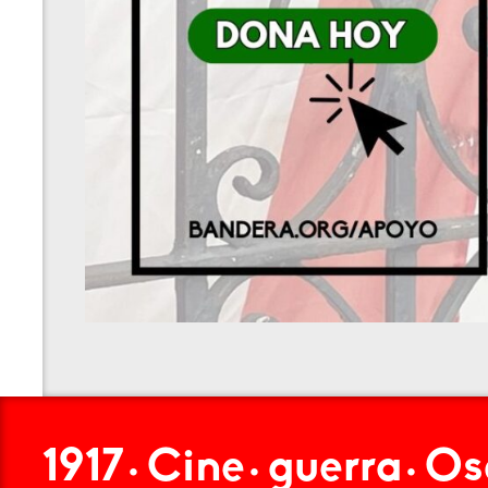
1917
Cine
guerra
Os
•
•
•