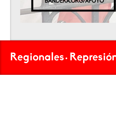
Regionales
Represió
•